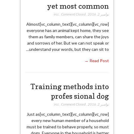
yet most common
نوامبر 2, 2016
,
Comment Closed
,
ircc
[vc_row][vc_column][vc_column_text]Almost
everyone has an animal kept home, they see
them as family members, can share the joys
and sorrows of her. But we can not speak or
understand your words, but they can sit to…
Read Post →
Training methods into
profes sional dog
نوامبر 2, 2016
,
Comment Closed
,
ircc
[vc_row][vc_column][vc_column_text]Just as
every new human member of a household
must be trained to behave properly, so must
dogs. Everyone in the household is better