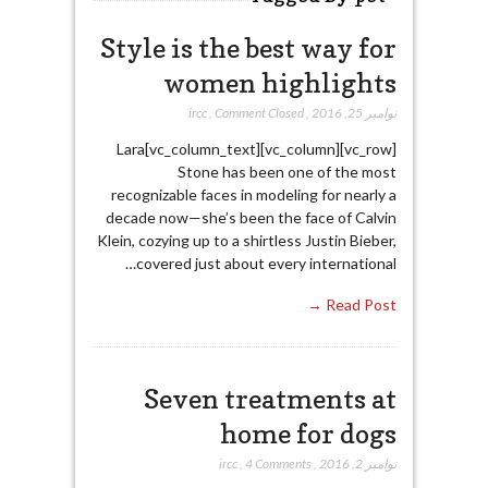
Style is the best way for
women highlights
نوامبر 25, 2016
,
Comment Closed
,
ircc
[vc_row][vc_column][vc_column_text]Lara
Stone has been one of the most
recognizable faces in modeling for nearly a
decade now—she’s been the face of Calvin
Klein, cozying up to a shirtless Justin Bieber,
covered just about every international…
Read Post →
Seven treatments at
home for dogs
نوامبر 2, 2016
,
4 Comments
,
ircc