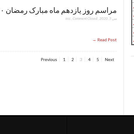
مراسم روز یازدهم ماه مبارک رمضان ۲۰۲۰
می 5, 2020
,
Comment Closed
,
ircc
Read Post →
Page
Page
Page
Page
Page
Previous
1
2
3
4
5
Next
صفحه‌بندی
نوشته‌ها