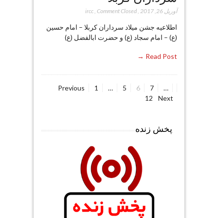
آوریل 26, 2017
,
Comment Closed
,
ircc
اطلاعیه جشن میلاد سرداران کربلا – امام حسین
(ع) – امام سجاد (ع) و حضرت ابالفضل (ع)
Read Post →
Page
Page
Page
Page
Page
Previous
1
…
5
6
7
…
صفحه‌بندی
12
Next
نوشته‌ها
پخش زنده