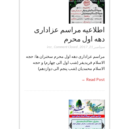
اطلاعیه مراسم عزاداری
دهه اول محرم
سپتامبر 21, 2017
,
Comment Closed
,
ircc
مراسم عزاداری دهه اول محرم سخنران ها: حجه
الاسلام فریدیفر (شب اول الی چهارم) و حجه
الاسلام محمدیان (شب پنجم الی دوازدهم)
Read Post →