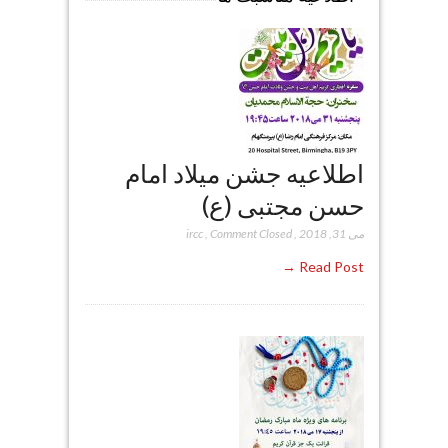
اطلاعیه جشن میلاد امام
حسن مجتبی (ع)
می 31, 2018
,
Comment Closed
,
ircc
Read Post →