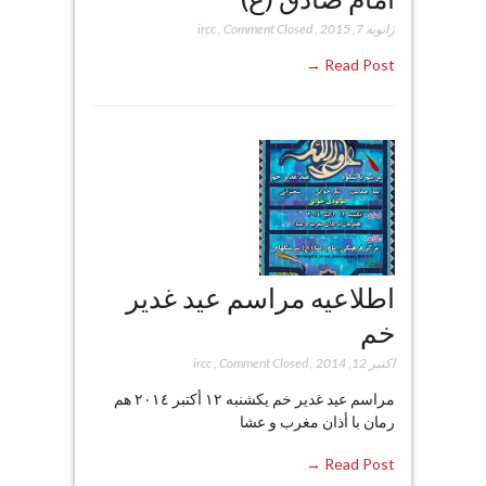
ژانویه 7, 2015
,
Comment Closed
,
ircc
Read Post →
اطلاعيه مراسم عيد غدير
خم
اکتبر 12, 2014
,
Comment Closed
,
ircc
مراسم عيد غدير خم يكشنبه ١٢ أكتبر ٢٠١٤ هم
رمان با أذان مغرب و عشا
Read Post →