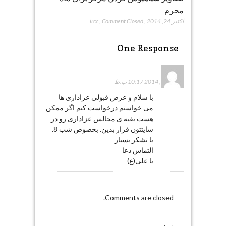
محرم
اکتبر 24, 2014
,
Comment Closed
,
ircc
One Response
زهرا
نوامبر 23, 2014 10:17 ب.ظ
با سلام و عرض قبولی عزاداری ها
می خواستم درخواست کنم اگر ممکن
هست بقیه ی مجالس عزاداری رو در
سایتتون قرار بدین. بخصوص شب 8.
با تشکر بسیار
التماس دعا
یا علی(ع)
Comments are closed.