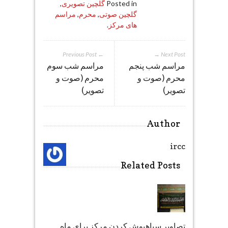
Posted in
گلچین تصویری
,
گلچین صوتی
,
محرم
,
مراسم
های مرکز
.
← Previous Post
Next Post →
مراسم شب پنجم
مراسم شب سوم
محرم (صوت و
محرم (صوت و
تصویر)
تصویر)
Author
ircc
Related Posts
تصاویر سیاهپوش کردن مرکز برای ماه