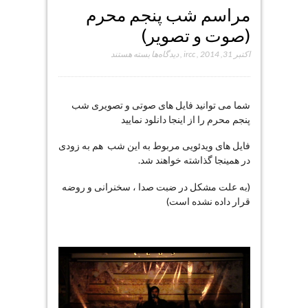
مراسم شب پنجم محرم
(صوت و تصویر)
برای
اکتبر 31, 2014
,
ircc
,
دیدگاه‌ها
بسته هستند
مراسم
شب
پنجم
شما می توانید فایل های صوتی و تصویری شب
محرم
پنجم محرم را از اینجا دانلود نمایید
(صوت
و
فایل های ویدئویی مربوط به این شب هم به زودی
تصویر)
در همینجا گذاشته خواهند شد.
(به علت مشکل در ضبت صدا ، سخنرانی و روضه
قرار داده نشده است)