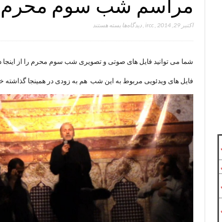
مراسم شب سوم محرم (
برای
اکتبر 29, 2014
,
ircc
,
دیدگاه‌ها
بسته هستند
مراسم
شب
سوم
شما می توانید فایل های صوتی و تصویری شب سوم محرم را از اینجا دان
محرم
(صوت
فایل های ویدئویی مربوط به این شب هم به زودی در همینجا گذاشته خو
و
تصویر)