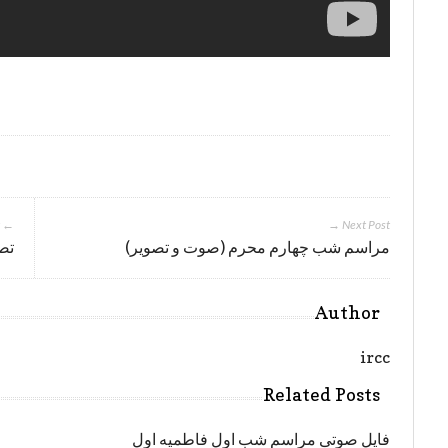
← Previous Post
Next Post →
مراسم شب چهارم محرم (صوت و تصویر)
تص
Author
ircc
Related Posts
فایل صوتی مراسم شب اول فاطمیه اول