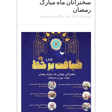
سخنرانان ماه مبارک
رمضان
برای
آوریل 14, 2021
,
ircc
,
دیدگاه‌ها
بسته هستند
سخنرانان
ماه
مبارک
رمضان