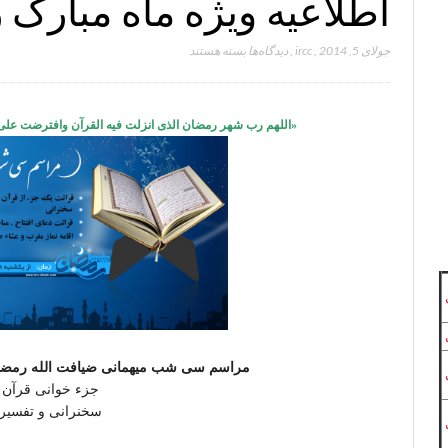
اطلاعیه ویژه ماه مبارک
برای
جولای 5, 2014
,
ircc
,
دیدگاه‌ها
بسته هستند
اطلاعیه
ویژه
ماه
«اللهم رب شهر رمضان الذی انزلت فیه القرآن وافترضت علی
مبارک
رمضان
مراسم سی شب میهمانی ضیافت الله رمضان
جزء خوانی قرآن 
سخنرانی و تفسیر