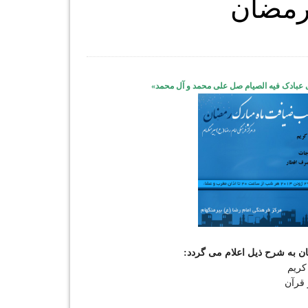
 رمضان
 عبادک فیه الصیام صل علی محمد و آل محمد»
 به شرح ذیل اعلام می گردد:
کریم
 قرآن