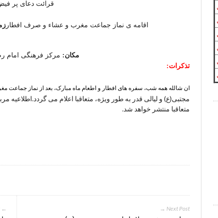
قرائت دعای پر فیض 
زم
اقامه ی نماز جماعت مغرب و عشاء و صرف افطار
مکان:
مرکز فرهنگی امام رضا
تذکرات:
ان شالله همه شب، سفره های افطار و اطعام ماه مبارک، بعد از نماز جماعت مغر
مجتبی(ع) و لیالی قدر به طور ویژه، متعاقبا اعلام می گردد.اطلاعیه مر
متعاقبا منتشر خواهد شد.
← Previous Post
Next Post →