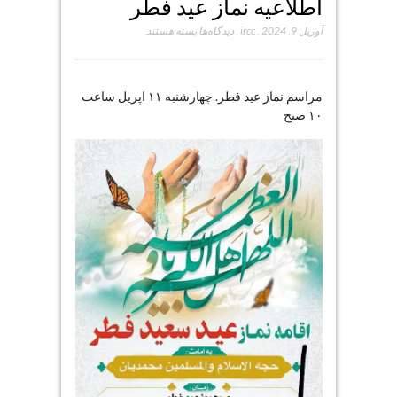
اطلاعیه نماز عید فطر
برای
آوریل 9, 2024
,
ircc
,
دیدگاه‌ها
بسته هستند
اطلاعیه
نماز
عید
مراسم نماز عید فطر. چهارشنبه ۱۱ اپریل ساعت
فطر
۱۰ صبح