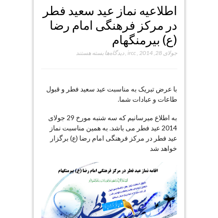
اطلاعیه نماز عید سعید فطر
در مرکز فرهنگی امام رضا
(ع) بیرمنگهام
برای
جولای 28, 2014
,
ircc
,
دیدگاه‌ها
بسته هستند
اطلاعیه
نماز
عید
با عرض تبریک به مناسبت عید سعید فطر و قبول
سعید
طاعات و عبادات شما.
فطر
در
به اطلاع میرسانیم که سه شنبه مورخ 29 جولای
مرکز
2014 عید فطر می باشد. به همین مناسبت نماز
فرهنگی
عید فطر در مرکز فرهنگی امام رضا (ع) برگزار
امام
خواهد شد
رضا
(ع)
بیرمنگهام